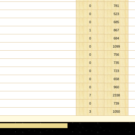
0
781
0
523
0
685
1
867
0
684
0
1099
0
756
0
735
0
723
0
658
0
960
7
2338
0
739
3
1050