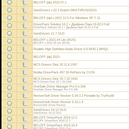
BELOFF [dp] 2022.07.1
SamDrivers v.22.2 Expert (MULTi/RUS/2022)
BELOFF [dp] v.2021.12.5 For Windows XP-7-11
DriverPack Solution 16.2 + Драйвер-Паки 16.02.0 Full
DriverPack Solution 16.2 + Драйвер-Паки 16.02.0 Full
SamDrivers 21.7 OLD
BELOFF v.2021.04 Lite (RUS)
BELOFF v.2021.04 Lite (RUS)
Realtek High Definition Audio Driver 6.0.9430.1 WHQL
BELOFF [dp] 2023
MCS Drivers Disk 20.11.6.1567
Nvidia DriverPack 457.30 RePack by CUTA
MCS Drivers Disk 20.7.20.1542
MCS Drivers Disk 20.7.20.1542
OneSafe Driver Manager Pro 5.0.346
OneSafe Driver Manager Pro 5.0.346
ReviverSoft Driver Reviver 5.34.3.2 Portable by TryRooM
ReviverSoft Driver Reviver 5.33.1.4
ReviverSoft Driver Reviver
SamDrivers 19.12 OLD
SamDrivers 19.12 OLD
BELOFF DriverPack 2019.12.2
BELOFF DriverPack 2019.12.2
BELOFF DriverPack 2019.10.4
BELOFF DriverPack 2019.10.4