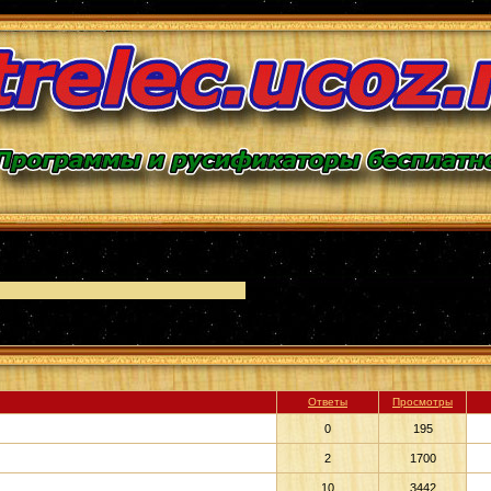
Ответы
Просмотры
0
195
2
1700
10
3442