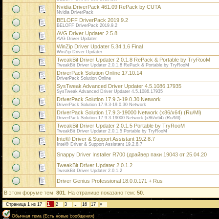
Nvidia DriverPack 461.09 RePack by CUTA
Nvidia DriverPack
BELOFF DriverPack 2019.9.2
BELOFF DriverPack 2019.9.2
AVG Driver Updater 2.5.8
AVG Driver Updater
WinZip Driver Updater 5.34.1.6 Final
WinZip Driver Updater
TweakBit Driver Updater 2.0.1.8 RePack & Portable by TryRooM
TweakBit Driver Updater 2.0.1.8 RePack & Portable by TryRooM
DriverPack Solution Online 17.10.14
DriverPack Solution Online
SysTweak Advanced Driver Updater 4.5.1086.17935
SysTweak Advanced Driver Updater 4.5.1086.17935
DriverPack Solution 17.9.3-19.0.30 Network
DriverPack Solution 17.9.3-19.0.30 Network
DriverPack Solution 17.9.3-19000 Network (x86/x64) (Ru/Ml)
DriverPack Solution 17.9.3-19000 Network (x86/x64) (Ru/Ml)
TweakBit Driver Updater 2.0.1.5 Portable by TryRooM
TweakBit Driver Updater 2.0.1.5 Portable by TryRooM
Intel® Driver & Support Assistant 19.2.8.7
Intel® Driver & Support Assistant 19.2.8.7
Snappy Driver Installer R700 (драйвер паки 19043 от 25.04.20
TweakBit Driver Updater 2.0.1.2
TweakBit Driver Updater 2.0.1.2
Driver Genius Professional 18.0.0.171 + Rus
В этом форуме тем:
801
. На странице показано тем:
50
.
1
Страница
1
из
17
2
3
…
16
17
»
Обычная тема (Есть новые сообщения)