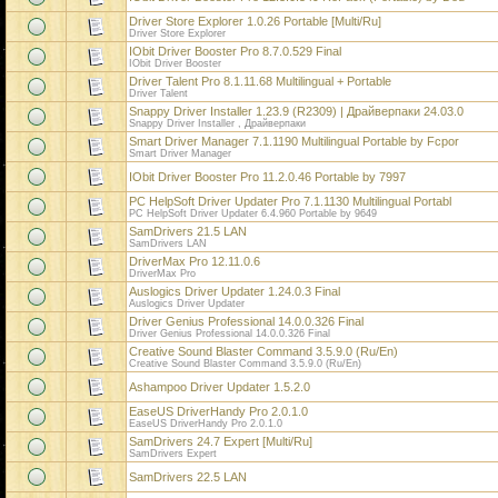
Driver Store Explorer 1.0.26 Portable [Multi/Ru]
Driver Store Explorer
IObit Driver Booster Pro 8.7.0.529 Final
IObit Driver Booster
Driver Talent Pro 8.1.11.68 Multilingual + Portable
Driver Talent
Snappy Driver Installer 1.23.9 (R2309) | Драйверпаки 24.03.0
Snappy Driver Installer , Драйверпаки
Smart Driver Manager 7.1.1190 Multilingual Portable by Fcpor
Smart Driver Manager
IObit Driver Booster Pro 11.2.0.46 Portable by 7997
PC HelpSoft Driver Updater Pro 7.1.1130 Multilingual Portabl
PC HelpSoft Driver Updater 6.4.960 Portable by 9649
SamDrivers 21.5 LAN
SamDrivers LAN
DriverMax Pro 12.11.0.6
DriverMax Pro
Auslogics Driver Updater 1.24.0.3 Final
Auslogics Driver Updater
Driver Genius Professional 14.0.0.326 Final
Driver Genius Professional 14.0.0.326 Final
Creative Sound Blaster Command 3.5.9.0 (Ru/En)
Creative Sound Blaster Command 3.5.9.0 (Ru/En)
Ashampoo Driver Updater 1.5.2.0
EaseUS DriverHandy Pro 2.0.1.0
EaseUS DriverHandy Pro 2.0.1.0
SamDrivers 24.7 Expert [Multi/Ru]
SamDrivers Expert
SamDrivers 22.5 LAN