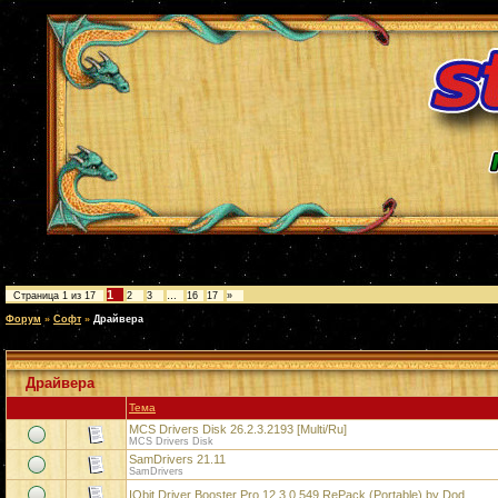
1
Страница
1
из
17
2
3
…
16
17
»
Форум
»
Софт
»
Драйвера
Драйвера
Тема
MCS Drivers Disk 26.2.3.2193 [Multi/Ru]
MCS Drivers Disk
SamDrivers 21.11
SamDrivers
IObit Driver Booster Pro 12.3.0.549 RePack (Portable) by Dod