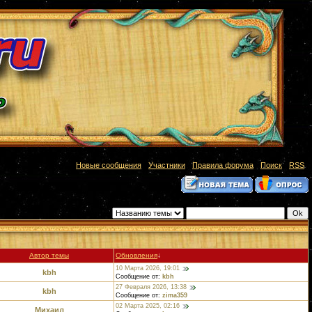
[
Новые сообщения
·
Участники
·
Правила форума
·
Поиск
·
RSS
]
Фильтр по:
Автор темы
Обновления
↓
10 Марта 2026, 19:01
kbh
Сообщение от:
kbh
27 Февраля 2026, 13:38
kbh
Сообщение от:
zima359
02 Марта 2025, 02:16
Михаил