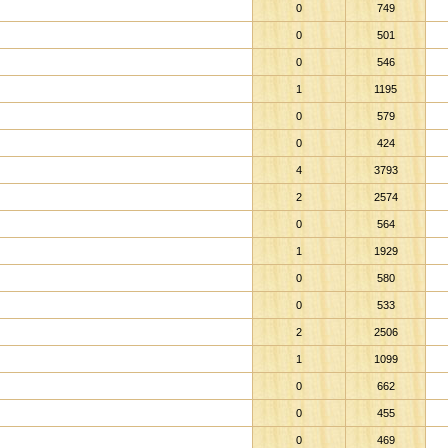
0
749
0
501
0
546
1
1195
0
579
0
424
4
3793
2
2574
0
564
1
1929
0
580
0
533
2
2506
1
1099
0
662
0
455
0
469