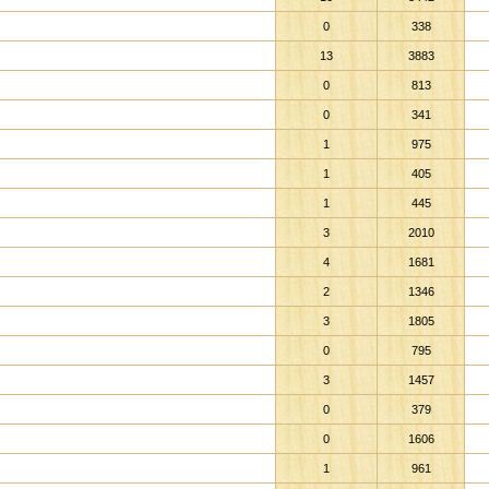
0
338
13
3883
0
813
0
341
1
975
1
405
1
445
3
2010
4
1681
2
1346
3
1805
0
795
3
1457
0
379
0
1606
1
961