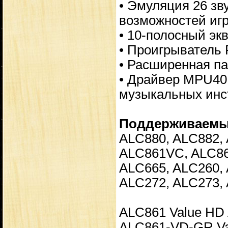
• Эмуляция 26 з
возможностей игр
• 10-полосный эк
• Проигрыватель R
• Расширенная па
• Драйвер MPU40
музыкальных инс
Поддерживаемые
ALC880, ALC882, 
ALC861VC, ALC86
ALC665, ALC260, 
ALC272, ALC273, 
ALC861 Value HD 
ALC861-VD-GR Va