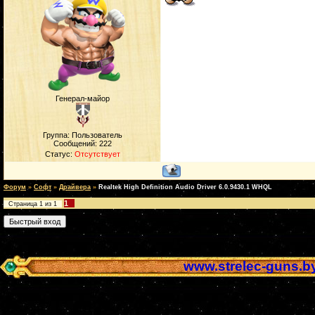
Генерал-майор
Группа: Пользователь
Сообщений:
222
Статус:
Отсутствует
Форум
»
Софт
»
Драйвера
»
Realtek High Definition Audio Driver 6.0.9430.1 WHQL
1
Страница
1
из
1
www.strelec-guns.b