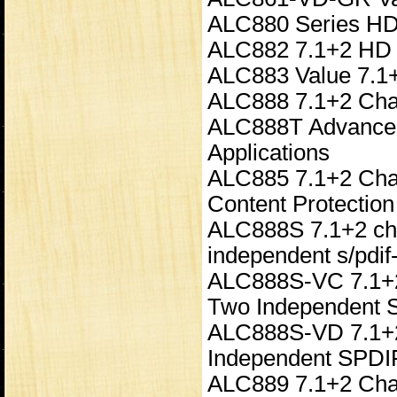
ALC880 Series HD
ALC882 7.1+2 HD 
ALC883 Value 7.1
ALC888 7.1+2 Chan
ALC888T Advanced
Applications
ALC885 7.1+2 Cha
Content Protection
ALC888S 7.1+2 chan
independent s/pdif
ALC888S-VC 7.1+2 
Two Independent
ALC888S-VD 7.1+2
Independent SPDI
ALC889 7.1+2 Chan