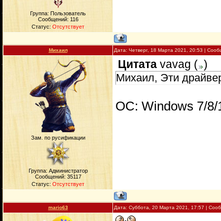
Группа: Пользователь
Сообщений:
116
Статус:
Отсутствует
Михаил
Дата: Четверг, 18 Марта 2021, 20:53 | Соо
Цитата
vavag
(
)
Михаил, Эти драйвер
OС: Windows 7/8/1
Зам. по русификации
Группа: Администратор
Сообщений:
35117
Статус:
Отсутствует
mario63
Дата: Суббота, 20 Марта 2021, 17:57 | Со