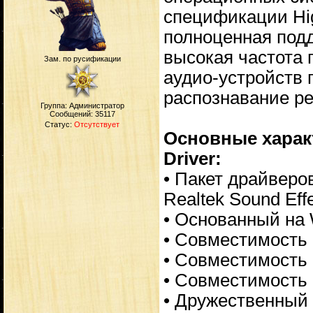
спецификации High
полноценная подд
высокая частота 
Зам. по русификации
аудио-устройств п
распознавание ре
Группа: Администратор
Сообщений:
35117
Статус:
Отсутствует
Основные характ
Driver:
• Пакет драйверо
Realtek Sound Eff
• Основанный на 
• Совместимость с
• Совместимость 
• Совместимость 
• Дружественный 