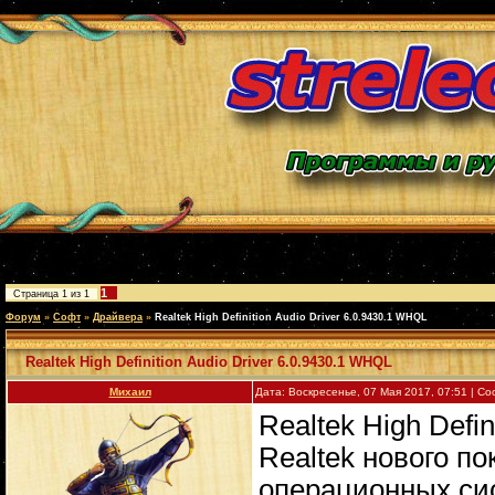
1
Страница
1
из
1
Форум
»
Софт
»
Драйвера
»
Realtek High Definition Audio Driver 6.0.9430.1 WHQL
Realtek High Definition Audio Driver 6.0.9430.1 WHQL
Михаил
Дата: Воскресенье, 07 Мая 2017, 07:51 | 
Realtek High Defin
Realtek нового п
операционных си