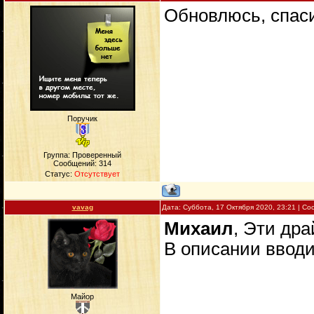
Обновлюсь, спас
Поручик
Группа: Проверенный
Сообщений:
314
Статус:
Отсутствует
vavag
Дата: Суббота, 17 Октября 2020, 23:21 | С
Михаил
, Эти дра
В описании вводи
Майор