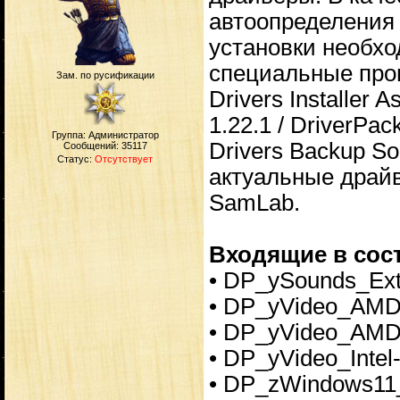
автоопределения
установки необх
специальные прогр
Зам. по русификации
Drivers Installer A
1.22.1 / DriverPa
Группа: Администратор
Drivers Backup So
Сообщений:
35117
Статус:
Отсутствует
актуальные драйв
SamLab.
Входящие в сост
• DP_ySounds_Ext
• DP_yVideo_AMD
• DP_yVideo_AMD
• DP_yVideo_Inte
• DP_zWindows11