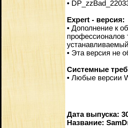
• DP_zzBad_2203
Expert - версия:
• Дополнение к о
профессионалов т
устанавливаемый
• Эта версия не 
Системные треб
• Любые версии Wi
Дата выпуска: 3
Название: SamDr