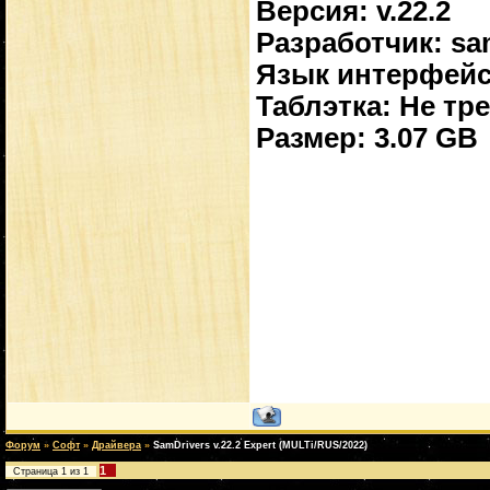
Версия: v.22.2
Разработчик: sam
Язык интерфейса
Таблэтка: Не тр
Размер: 3.07 GB
Форум
»
Софт
»
Драйвера
»
SamDrivers v.22.2 Expert (MULTi/RUS/2022)
1
Страница
1
из
1