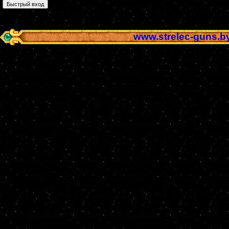
www.strelec-guns.b