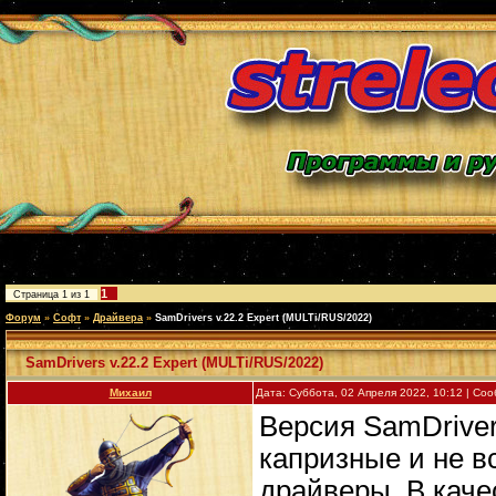
1
Страница
1
из
1
Форум
»
Софт
»
Драйвера
»
SamDrivers v.22.2 Expert (MULTi/RUS/2022)
SamDrivers v.22.2 Expert (MULTi/RUS/2022)
Михаил
Дата: Суббота, 02 Апреля 2022, 10:12 | С
Версия SamDriver
капризные и не в
драйверы. В каче