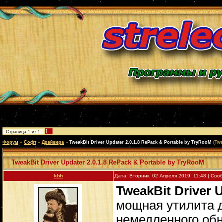
1
Страница
1
из
1
Форум
»
Софт
»
Драйвера
»
TweakBit Driver Updater 2.0.1.8 RePack & Portable by TryRooM
(Twe
TweakBit Driver Updater 2.0.1.8 RePack & Portable by TryRooM
kbh
Дата: Вторник, 02 Апреля 2019, 11:48 | Со
TweakBit Driver 
мощная утилита 
немедленного об