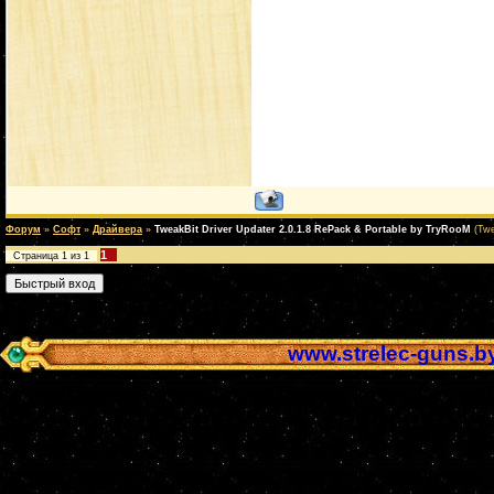
Форум
»
Софт
»
Драйвера
»
TweakBit Driver Updater 2.0.1.8 RePack & Portable by TryRooM
(Twe
1
Страница
1
из
1
www.strelec-guns.b