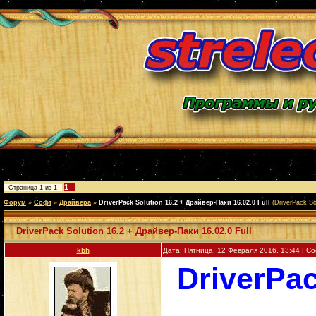
1
Страница
1
из
1
Форум
»
Софт
»
Драйвера
»
DriverPack Solution 16.2 + Драйвер-Паки 16.02.0 Full
(DriverPack So
DriverPack Solution 16.2 + Драйвер-Паки 16.02.0 Full
kbh
Дата: Пятница, 12 Февраля 2016, 13:44 | 
DriverPac