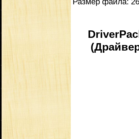
Размер файла: 2
DriverPack
(Драйвер-