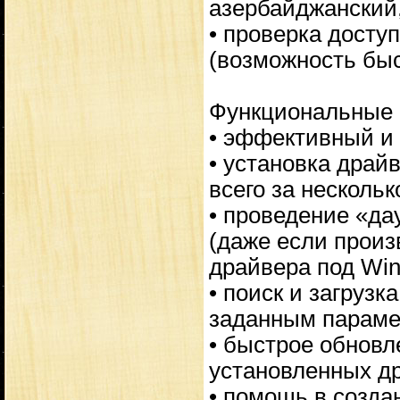
азербайджанский,
• проверка досту
(возможность быс
Функциональные в
• эффективный и
• установка драй
всего за нескольк
• проведение «да
(даже если произ
драйвера под Wi
• поиск и загруз
заданным параме
• быстрое обнов
установленных д
• помощь в созда