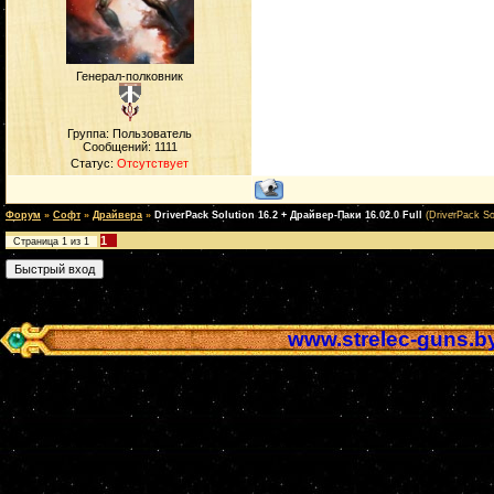
Генерал-полковник
Группа: Пользователь
Сообщений:
1111
Статус:
Отсутствует
Форум
»
Софт
»
Драйвера
»
DriverPack Solution 16.2 + Драйвер-Паки 16.02.0 Full
(DriverPack So
1
Страница
1
из
1
www.strelec-guns.b