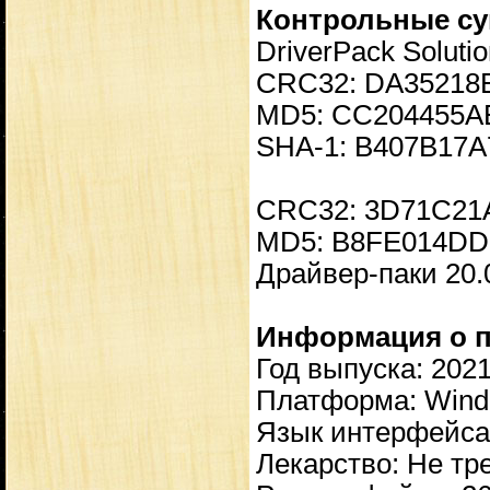
Контрольные су
DriverPack Soluti
CRC32: DA35218
MD5: CC204455A
SHA-1: B407B17
CRC32: 3D71C21
MD5: B8FE014D
Драйвер-паки 20.0
Информация о п
Год выпуска: 202
Платформа: Windo
Язык интерфейса: 
Лекарство: Не тр