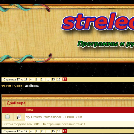
17
Страница
17
из
17
«
1
2
…
15
16
Форум
»
Софт
»
Драйвера
Драйвера
Тема
My Drivers Professional 5.1 Build 3808
В этом форуме тем:
801
. На странице показано тем:
1
.
17
Страница
17
из
17
«
1
2
…
15
16