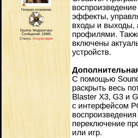
воспроизведение 
Генерал-полковник
эффекты, управля
входы и выходы, 
Группа: Модераторы
профилями. Также
Сообщений:
19985
Статус:
Отсутствует
включены актуал
устройств.
Дополнительна
С помощью Sound
раскрыть весь по
Blaster X3, G3 и 
с интерфейсом P
воспроизведения 
переключение пр
или игр.