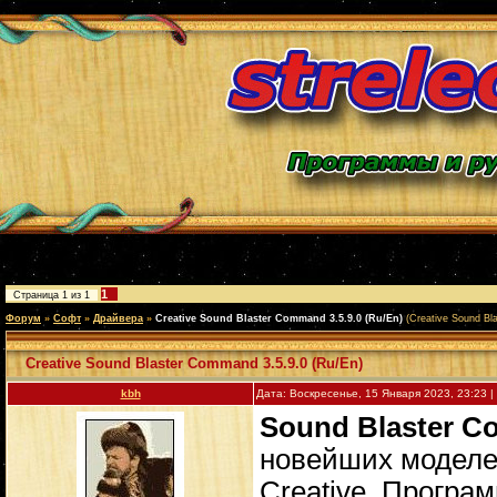
1
Страница
1
из
1
Форум
»
Софт
»
Драйвера
»
Creative Sound Blaster Command 3.5.9.0 (Ru/En)
(Creative Sound Bl
Creative Sound Blaster Command 3.5.9.0 (Ru/En)
kbh
Дата: Воскресенье, 15 Января 2023, 23:23
Sound Blaster 
новейших моделей
Creative. Програ