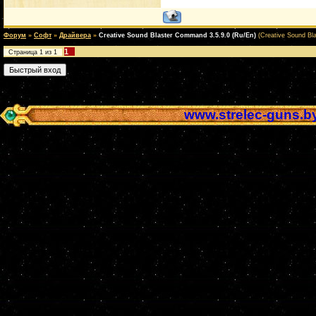
Форум
»
Софт
»
Драйвера
»
Creative Sound Blaster Command 3.5.9.0 (Ru/En)
(Creative Sound Bl
1
Страница
1
из
1
www.strelec-guns.b