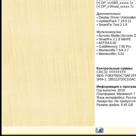
[+] DP_zUSB3_xxxxx.7z .....
[+] DP_zVirtual_xxxxx.7z ...
Дополнительно:
• Display Driver Uninstalle
• UpdatePack 7 19.9.11
• SmartFix Tool 2.1.8
Мультизагрузка
• Acronis Media (Acronis D
• SmartFix 2.1.8 WinPE
• ASTRA 6.60
• GoldMemory 7.85 Pro
• Memtest86 7.5/4.3.7
• Memtest86+ 5.01
Контрольные суммы:
CRC32: FFFFFFFF
MD5: F08375E0C73AF2F
SHA-1: 1B5113720CD2A
Информация о програ
Год выпуска: 2019
Платформа: Windows® 7 
Язык интерфейса: Русск
Лекарство: Не требуется
Размер файла: 8.45 GB