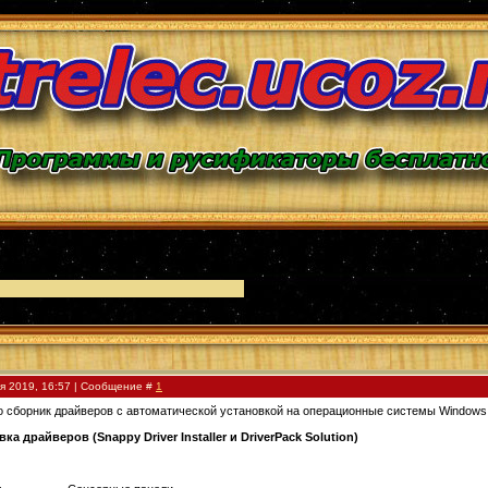
я 2019, 16:57 | Сообщение #
1
о сборник драйверов с автоматической установкой на операционные системы Windows 
а драйверов (Snappy Driver Installer и DriverPack Solution)