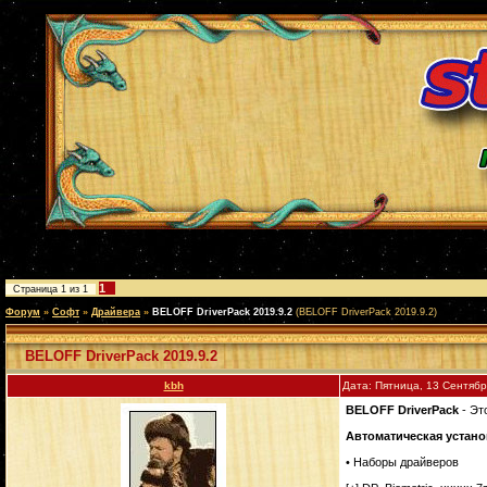
1
Страница
1
из
1
Форум
»
Софт
»
Драйвера
»
BELOFF DriverPack 2019.9.2
(BELOFF DriverPack 2019.9.2)
BELOFF DriverPack 2019.9.2
kbh
Дата: Пятница, 13 Сентябр
BELOFF DriverPack
- Эт
Автоматическая установк
• Наборы драйверов