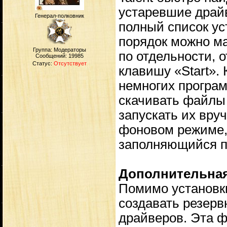
устаревшие драйв
Генерал-полковник
полный список ус
порядок можно ма
Группа: Модераторы
по отдельности, 
Сообщений:
19985
Статус:
Отсутствует
клавишу «Start». 
немногих програм
скачивать файлы 
запускать их вру
фоновом режиме,
заполняющийся по
Дополнительна
Помимо установк
создавать резерв
драйверов. Эта ф