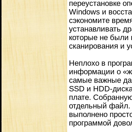
переустановке о
Windows и восста
сэкономите время
устанавливать др
которые не были 
сканирования и у
Неплохо в прогр
информации о «ж
самые важные да
SSD и HDD-диска
плате. Собранну
отдельный файл. 
выполнено просто 
программой дово