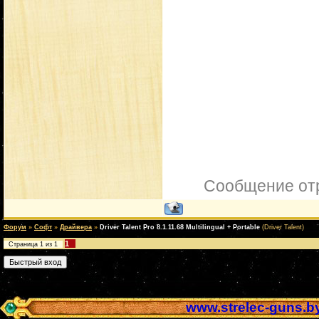
Сообщение от
Форум
»
Софт
»
Драйвера
»
Driver Talent Pro 8.1.11.68 Multilingual + Portable
(Driver Talent)
1
Страница
1
из
1
www.strelec-guns.b