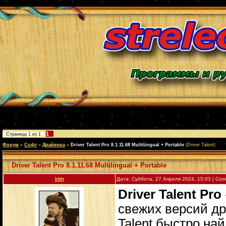
1
Страница
1
из
1
Форум
»
Софт
»
Драйвера
»
Driver Talent Pro 8.1.11.68 Multilingual + Portable
(Driver Talent)
Driver Talent Pro 8.1.11.68 Multilingual + Portable
kbh
Дата: Суббота, 27 Апреля 2024, 15:03 | С
Driver Talent Pro
свежих версий др
Talent быстро на