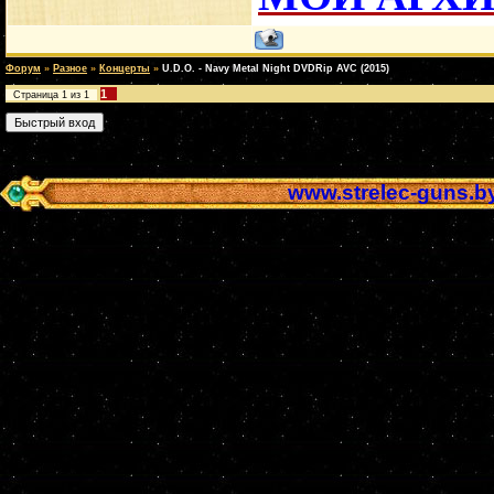
Форум
»
Разное
»
Концерты
»
U.D.O. - Navy Metal Night DVDRip AVC (2015)
1
Страница
1
из
1
www.strelec-guns.b