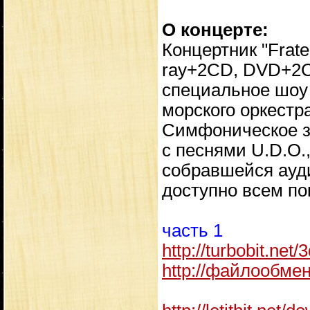
О концерте:
Концертник "Frate
ray+2CD, DVD+2CD
специальное шоу 
морского оркестр
Симфоническое зв
с песнями U.D.O.
собравшейся ауди
доступно всем по
часть 1
http://turbobit.net
http://файлообмен