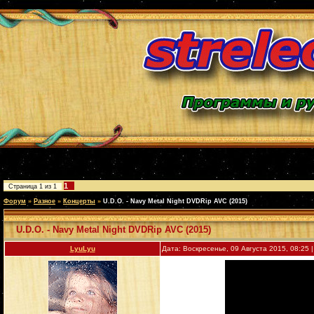
1
Страница
1
из
1
Форум
»
Разное
»
Концерты
»
U.D.O. - Navy Metal Night DVDRip AVC (2015)
U.D.O. - Navy Metal Night DVDRip AVC (2015)
LyuLyu
Дата: Воскресенье, 09 Августа 2015, 08:25