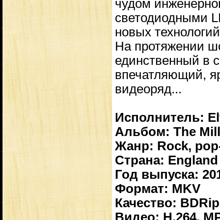
чудом инженерно
светодиодными LE
новых технологий
На протяжении шо
единственный в с
впечатляющий, я
видеоряд...
Исполнитель: El
Альбом: The Mill
Жанр: Rock, pop-
Страна: England
Год выпуска: 20
Формат: MKV
Качество: BDRi
Видео: H.264, MPE