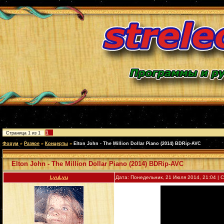
1
Страница
1
из
1
Форум
»
Разное
»
Концерты
»
Elton John - The Million Dollar Piano (2014) BDRip-AVC
Elton John - The Million Dollar Piano (2014) BDRip-AVC
LyuLyu
Дата: Понедельник, 21 Июля 2014, 21:04 |