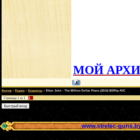
МОЙ АРХ
Форум
»
Разное
»
Концерты
»
Elton John - The Million Dollar Piano (2014) BDRip-AVC
1
Страница
1
из
1
www.strelec-guns.b