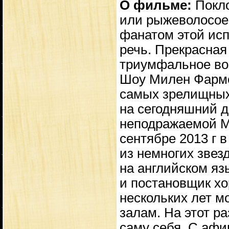
О фильме:
Покло
или рыжеволосое 
фанатом этой исп
речь. Прекрасная
триумфальное воз
Шоу Милен Фарме
самых зрелищных
на сегодняшний
неподражаемой М
сентябре 2013 г 
из немногих звез
на английском яз
и постановщик хо
нескольких лет м
залам. На этот р
саму себя. С аф