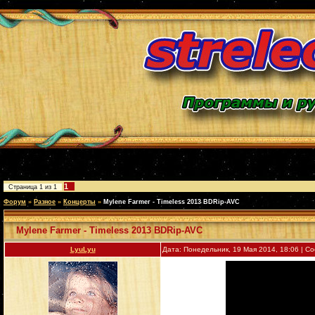
1
Страница
1
из
1
Форум
»
Разное
»
Концерты
»
Mylene Farmer - Timeless 2013 BDRip-AVC
Mylene Farmer - Timeless 2013 BDRip-AVC
LyuLyu
Дата: Понедельник, 19 Мая 2014, 18:06 | 