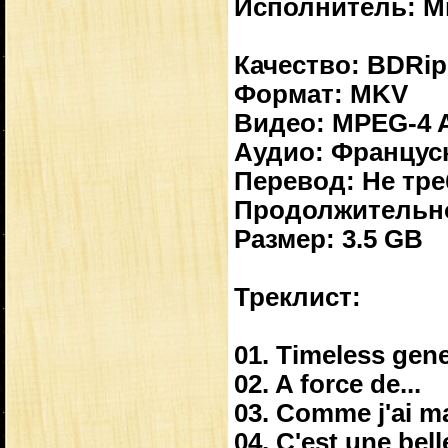
Исполнитель: М
Качество: BDRip
Формат: MKV
Видео: MPEG-4 AV
Аудио: Француски
Перевод: Не тре
Продолжительно
Размер: 3.5 GB
Треклист:
01. Timeless gen
02. A force de...
03. Comme j'ai m
04. C'est une bel