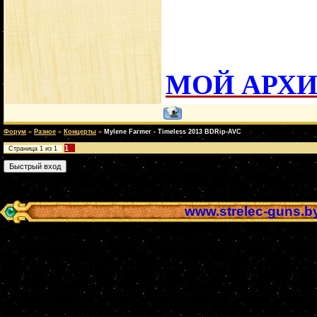
МОЙ АРХ
Форум
»
Разное
»
Концерты
»
Mylene Farmer - Timeless 2013 BDRip-AVC
1
Страница
1
из
1
www.strelec-guns.b