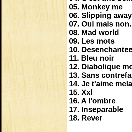
05. Monkey me
06. Slipping away 
07. Oui mais non.
08. Mad world
09. Les mots
10. Desenchante
11. Bleu noir
12. Diabolique m
13. Sans contref
14. Je t'aime mel
15. Xxl
16. A l'ombre
17. Inseparable
18. Rever