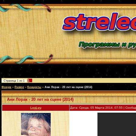
1
Страница
1
из
1
Форум
»
Разное
»
Концерты
»
Ани Лорак - 20 лет на сцене (2014)
Ани Лорак - 20 лет на сцене (2014)
LyuLyu
Дата: Среда, 05 Марта 2014, 07:55 | Сооб