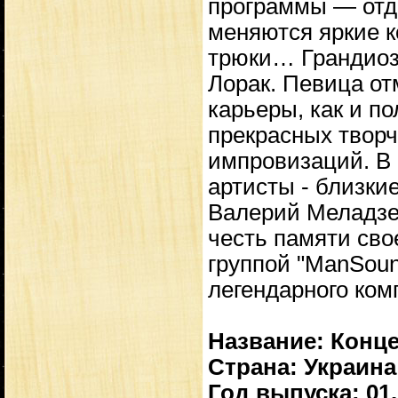
программы — отде
меняются яркие к
трюки… Грандиоз
Лорак. Певица от
карьеры, как и п
прекрасных твор
импровизаций. В 
артисты - близки
Валерий Меладзе,
честь памяти сво
группой "ManSoun
легендарного ком
Название: Конце
Страна: Украина
Год выпуска: 01.