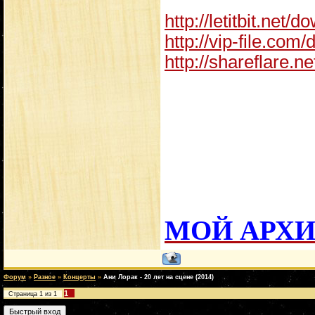
http://letitbit.net/d
http://vip-file.com/
http://shareflare.ne
МОЙ АРХ
Форум
»
Разное
»
Концерты
»
Ани Лорак - 20 лет на сцене (2014)
1
Страница
1
из
1