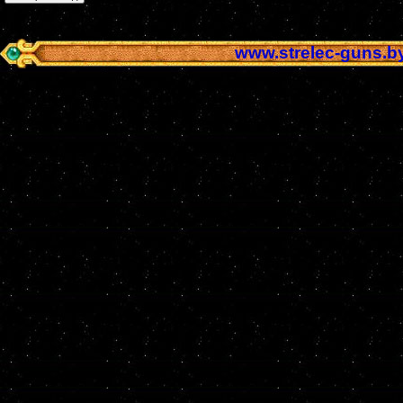
www.strelec-guns.b