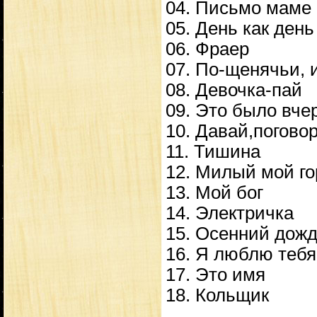
04. Письмо маме
05. День как день
06. Фраер
07. По-щенячьи, 
08. Девочка-пай
09. Это было вче
10. Давай,погово
11. Тишина
12. Милый мой го
13. Мой бог
14. Электричка
15. Осенний дож
16. Я люблю тебя
17. Это имя
18. Кольщик