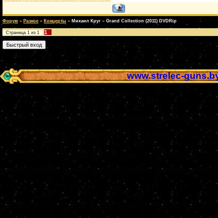
Форум
»
Разное
»
Концерты
»
Михаил Круг – Grand Collection (2011) DVDRip
1
Страница
1
из
1
www.strelec-guns.b