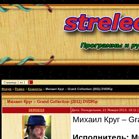
1
Страница
1
из
1
Форум
»
Разное
»
Концерты
»
Михаил Круг – Grand Collection (2011) DVDRip
Михаил Круг – Grand Collection (2011) DVDRip
SERGEI10
Дата: Понедельник, 21 Января 2013, 18:11
Михаил Круг – Gra
Исполнитель: М