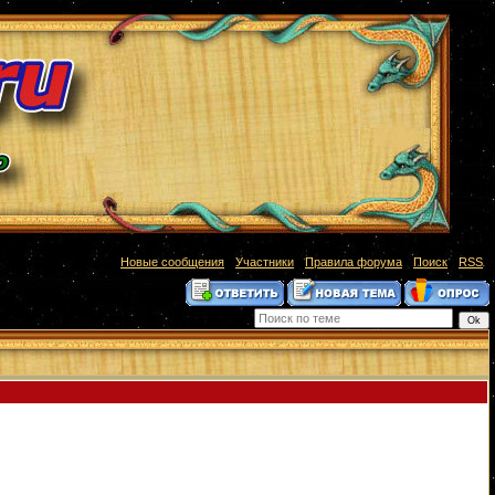
[
Новые сообщения
·
Участники
·
Правила форума
·
Поиск
·
RSS
]