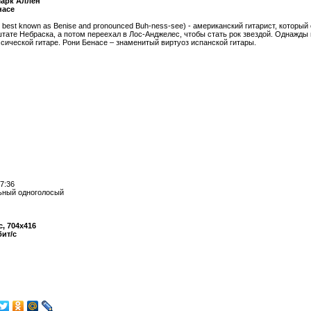
Марк Аллен
насе
 best known as Benise and pronounced Buh-ness-see) - американский гитарист, которы
тате Небраска, а потом переехал в Лос-Анджелес, чтобы стать рок звездой. Однажды
сической гитаре. Рони Бенасе – знаменитый виртуоз испанской гитары.
7:36
ьный одноголосый
с, 704х416
бит/с