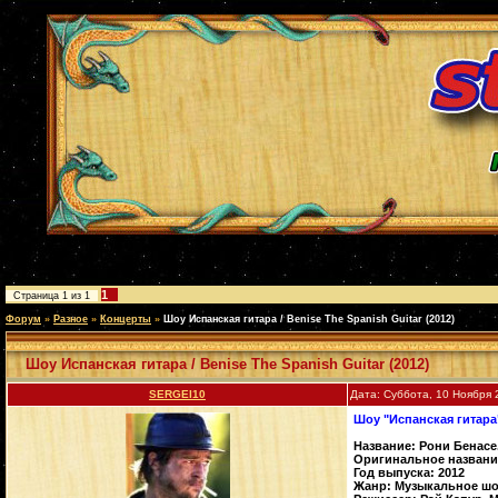
1
Страница
1
из
1
Форум
»
Разное
»
Концерты
»
Шоу Испанская гитара / Benise The Spanish Guitar (2012)
Шоу Испанская гитара / Benise The Spanish Guitar (2012)
SERGEI10
Дата: Суббота, 10 Ноября 
Шоу "Испанская гитара" 
Название: Рони Бенасе
Оригинальное название:
Год выпуска: 2012
Жанр: Музыкальное шо