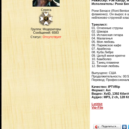
Режиссер: Рэй Капур, 
Исполнитель: Рони Бе
Серега
Рони Бенасе (Roni Benise
фламенко). Он вырос в ш
нейлоново-струнной клас
Треклист:
01. Огненные струны
Группа: Модераторы
02. Шакара
Сообщений:
6583
03. Испанская гитара
Статус:
Отсутствует
04. Малагенья
05. Моя любовь
06. Парижское кафе
07. Арабеска
08. Куба Либре
09. Целуй меня крепче
10. Бамболео
11. Танец пламени
12. Вечная любовь
Выпущено: США
Продолжительность: 00:5
Перевод: Профессионал
Качество: IPTVRip
Формат: Avi
Видео: XviD, 1392 Кбит/
Аудио: MP3, 2 ch, 128 К
Letitbit
Vip-File
Поделиться…