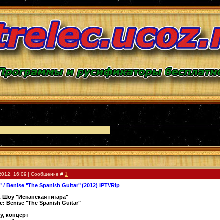
2012, 16:09 | Сообщение #
1
/ Benise "The Spanish Guitar" (2012) IPTVRip
. Шоу "Испанская гитара"
 Benise "The Spanish Guitar"
у, концерт