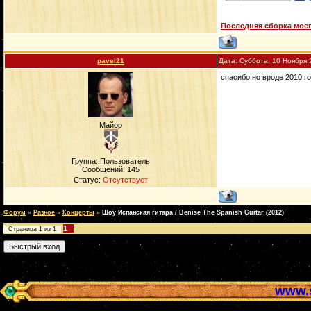
Последняя сборка моег
pavel21
Дата: Суббота, 10 Ноября 
спасибо но вроде 2010 г
Майор
Группа: Пользователь
Сообщений:
145
Статус:
Отсутствует
Форум
»
Разное
»
Концерты
»
Шоу Испанская гитара / Benise The Spanish Guitar (2012)
1
Страница
1
из
1
www.s