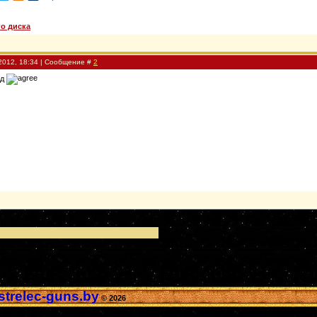
о диска
2012, 18:34 | Сообщение #
2
од
trelec-guns.by
© 2026