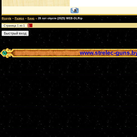
Форум
»
Разное
»
Кино
»
28 лет спустя (2025) WEB-DLRip
1
Страница
1
из
1
www.strelec-guns.b