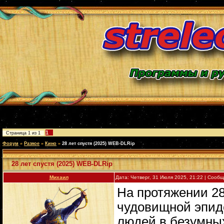
1
Страница
1
из
1
Форум
»
Разное
»
Кино
»
28 лет спустя (2025) WEB-DLRip
28 лет спустя (2025) WEB-DLRip
Михаил
Дата: Четверг, 31 Июля 2025, 21:22 | Сооб
На протяжении 2
чудовищной эпи
людей в безумны