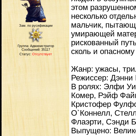
этом разрушенно
несколько отдель
мальчик, пытающи
Зам. по русификации
умирающей матер
рискованный путь
Группа: Администратор
сколь и опасному
Сообщений:
35117
Статус:
Отсутствует
Жанр: ужасы, три
Режиссер: Дэнни
В ролях: Элфи У
Комер, Рэйф Фай
Кристофер Фулфо
О`Коннелл, Стел
Флаэрти, Сэнди Б
Выпущено: Велико