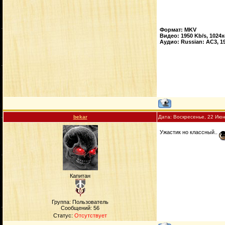
Формат: MKV
Видео: 1950 Kb/s, 1024
Аудио: Russian: AC3, 192
bekar
Дата: Воскресенье, 22 Июн
Ужастик но классный..
Капитан
Группа: Пользователь
Сообщений:
56
Статус:
Отсутствует