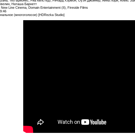
Хуана, Тео Брионес, Риа Килстедт, Ричард Хэрмон, Оуэн Джойнер, Анна Лори, Алекс Зах
евелин, Наташа Барнетт
ew Line Cinema, Domain Entertainment (II), Fireside Films
9:46
альнoe (многоголосoe) [HDRezka Studio]