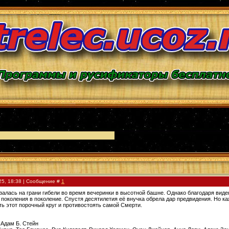
25, 18:38 | Сообщение #
1
азалась на грани гибели во время вечеринки в высотной башне. Однако благодаря вид
 поколения в поколение. Спустя десятилетия её внучка обрела дар предвидения. Но ка
ь этот порочный круг и противостоять самой Смерти.
 Адам Б. Стейн