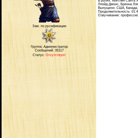
В ролях: Кейтлин Санта 
Ллойд-Джонс, Бренна Лл
Выпущено: США, Канада, N
Продолжительность: 01:4
Озвучивание: профессион
Зам. по русификации
Группа: Администратор
Сообщений:
35117
Статус:
Отсутствует