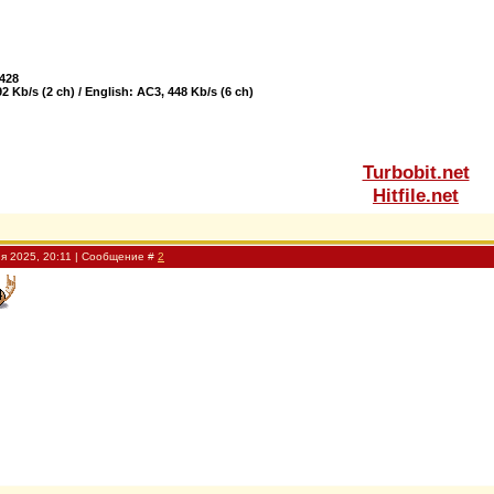
x428
 Kb/s (2 ch) / English: AC3, 448 Kb/s (6 ch)
Turbobit.net
Hitfile.net
я 2025, 20:11 | Сообщение #
2