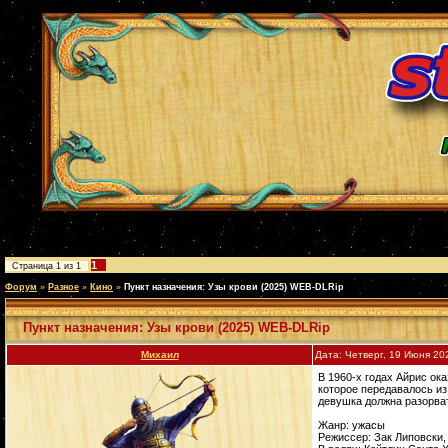
1
Страница
1
из
1
Форум
»
Разное
»
Кино
»
Пункт назначения: Узы крови (2025) WEB-DLRip
Пункт назначения: Узы крови (2025) WEB-DLRip
Михаил
Дата: Четверг, 19 Июня 20
В 1960-х годах Айрис ок
которое передавалось из
девушка должна разорват
Жанр: ужасы
Режиссер: Зак Липовски,