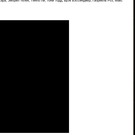
ара, Эйприл Телек, Тинпо Ли, Тони Тодд, Брэк Бэссинджер, Габриель Роз, Макс