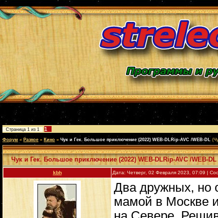
1
Страница
1
из
1
Форум
»
Разное
»
Кино
»
Чук и Гек. Большое приключение (2022) WEB-DLRip-AVC /WEB-DL
(Ч
Чук и Гек. Большое приключение (2022) WEB-DLRip-AVC /WEB-DL
kbh
Дата: Четверг, 02 Февраля 2023, 07:09 | С
Два дружных, но 
мамой в Москве и
на Севере. Решив