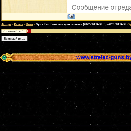
Сообщение отред
Форум
»
Разное
»
Кино
»
Чук и Гек. Большое приключение (2022) WEB-DLRip-AVC /WEB-DL
(Ч
1
Страница
1
из
1
www.strelec-guns.b