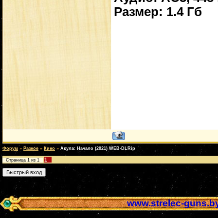
Размер: 1.4 Гб
Форум
»
Разное
»
Кино
»
Акула: Начало (2021) WEB-DLRip
1
Страница
1
из
1
www.strelec-guns.b