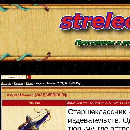
1
Страница
1
из
1
Форум
»
Разное
»
Кино
»
Акула: Начало (2021) WEB-DLRip
Акула: Начало (2021) WEB-DLRip
Михаил
Дата: Суббота, 12 Ноября 2022, 12:24 | С
Старшеклассник 
издевательств. О
тюрьму, где встр