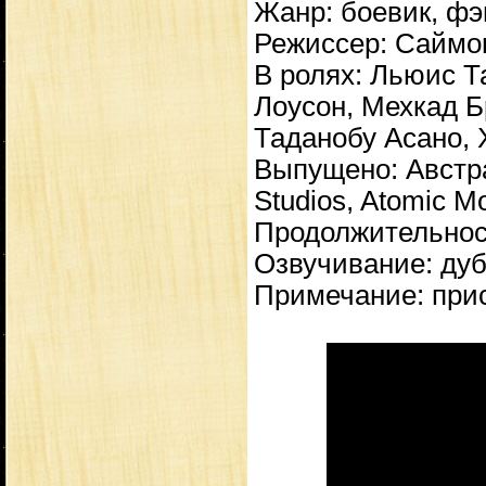
Жанр: боевик, фэ
Режиссер: Саймо
В ролях: Льюис 
Лоусон, Мехкад Б
Таданобу Асано,
Выпущено: Австр
Studios, Atomic M
Продолжительност
Озвучивание: дуб
Примечание: прис