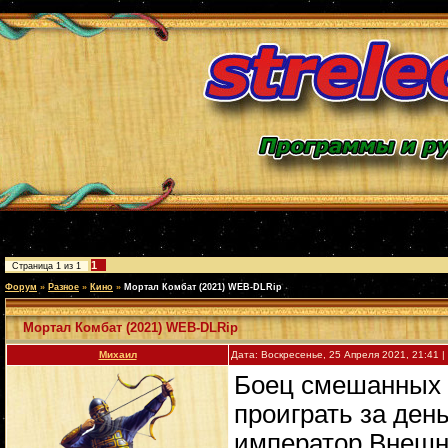
1
Страница
1
из
1
Форум
»
Разное
»
Кино
»
Мортал Комбат (2021) WEB-DLRip
Мортал Комбат (2021) WEB-DLRip
Михаил
Дата: Воскресенье, 25 Апреля 2021, 21:41
Боец смешанных 
проиграть за ден
император Внешн