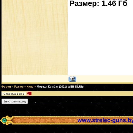
Размер: 1.46 Гб
Форум
»
Разное
»
Кино
»
Мортал Комбат (2021) WEB-DLRip
1
Страница
1
из
1
www.strelec-guns.b