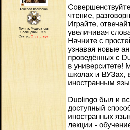
Совершенствуйте 
Генерал-полковник
чтение, разговор
Играйте, отвечай
Группа: Модераторы
увеличивая слова
Сообщений:
19991
Статус:
Отсутствует
Начните с просте
узнавая новые ан
проведённых с Du
в университете! 
школах и ВУЗах, 
иностранным язы
Duolingo был и в
доступный способ
иностранных язы
лекции - обучени