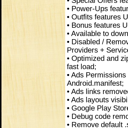
• Special Offers f
• Power-Ups featu
• Outfits features 
• Bonus features U
• Available to down
• Disabled / Remo
Providers + Servic
• Optimized and zi
fast load;
• Ads Permissions 
Android.manifest;
• Ads links remove
• Ads layouts visibi
• Google Play Stor
• Debug code rem
• Remove default .