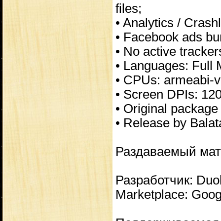
files;
• Analytics / Crash
• Facebook ads bu
• No active tracke
• Languages: Full 
• CPUs: armeabi-v
• Screen DPIs: 120
• Original package
• Release by Balat
Раздаваемый мат
Разработчик: Duo
Marketplace: Goog