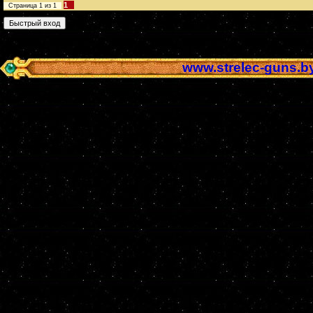
1
Страница
1
из
1
www.strelec-guns.b