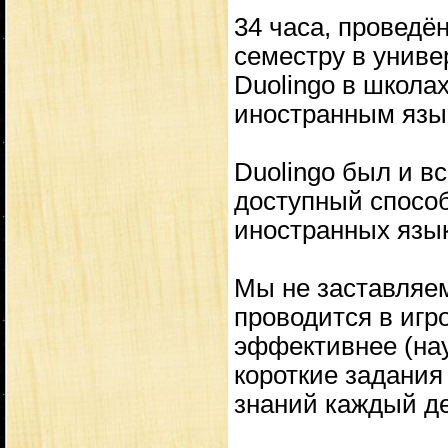
34 часа, проведё
семестру в унив
Duolingo в школа
иностранным язы
Duolingo был и в
доступный способ
иностранных язык
Мы не заставляем
проводится в игр
эффективнее (нау
короткие задания
знаний каждый де