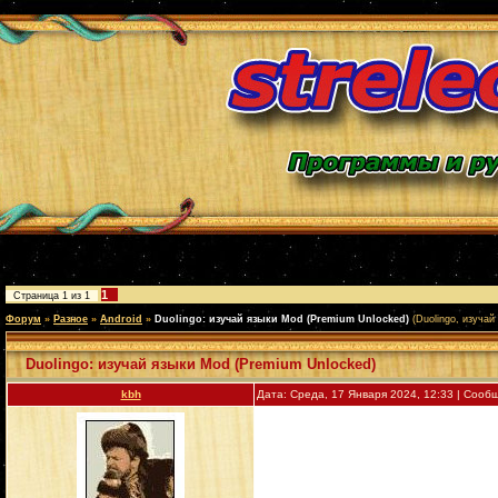
1
Страница
1
из
1
Форум
»
Разное
»
Android
»
Duolingo: изучай языки Mod (Premium Unlocked)
(Duolingo, изучай 
Duolingo: изучай языки Mod (Premium Unlocked)
kbh
Дата: Среда, 17 Января 2024, 12:33 | Соо