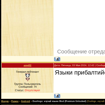
Сообщение отред
amg52
Дата: Пятница, 03 Мая 2024, 12:42 | Сооб
Языки прибалтийс
Генерал-лейтенант
Группа: Пользователь
Сообщений:
74
Статус:
Отсутствует
Форум
»
Разное
»
Android
»
Duolingo: изучай языки Mod (Premium Unlocked)
(Duolingo, изучай 