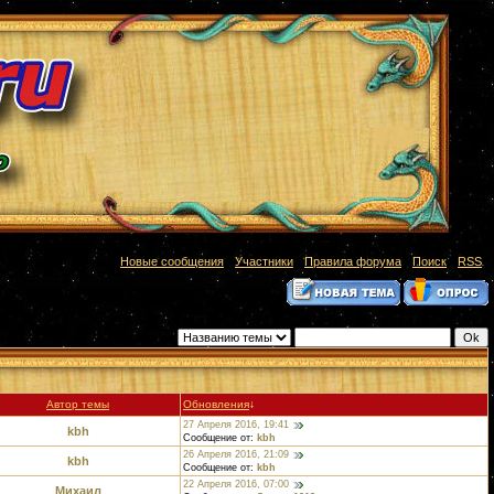
[
Новые сообщения
·
Участники
·
Правила форума
·
Поиск
·
RSS
]
Фильтр по:
Автор темы
Обновления
↓
27 Апреля 2016, 19:41
kbh
Сообщение от:
kbh
26 Апреля 2016, 21:09
kbh
Сообщение от:
kbh
22 Апреля 2016, 07:00
Михаил