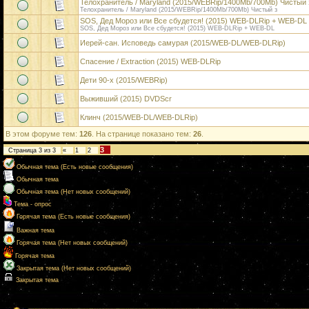
Телохранитель / Maryland (2015/WEBRip/1400Мb/700Mb) Чистый 
Телохранитель / Maryland (2015/WEBRip/1400Мb/700Mb) Чистый з
SOS, Дед Мороз или Все сбудется! (2015) WEB-DLRip + WEB-DL
SOS, Дед Мороз или Все сбудется! (2015) WEB-DLRip + WEB-DL
Иерей-сан. Исповедь самурая (2015/WEB-DL/WEB-DLRip)
Спасение / Extraction (2015) WEB-DLRip
Дети 90-х (2015/WEBRip)
Выживший (2015) DVDScr
Клинч (2015/WEB-DL/WEB-DLRip)
В этом форуме тем:
126
. На странице показано тем:
26
.
3
Страница
3
из
3
«
1
2
Обычная тема (Есть новые сообщения)
Обычная тема
Обычная тема (Нет новых сообщений)
Тема - опрос
Горячая тема (Есть новые сообщения)
Важная тема
Горячая тема (Нет новых сообщений)
Горячая тема
Закрытая тема (Нет новых сообщений)
Закрытая тема