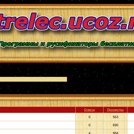
Ответы
Просмотры
0
563
0
690
4
884