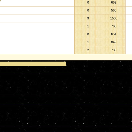
з
0
662
0
565
9
1568
1
706
0
651
1
849
2
735