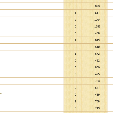
3
873
1
617
2
1004
k
0
1253
0
438
1
619
0
510
1
672
0
462
3
830
0
475
0
783
0
547
нз
0
459
1
788
0
713