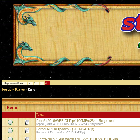
3
Страница
3
из
3
«
1
2
Форум
»
Разное
»
Кино
Кино
Тема
Герой (2016/WEB-DLRip/1100MB/х264!) Лицензия!
Герой (2016/WEB-DLRip/1100MB/х264!) Лицензия!
Беглецы / Гастролёры (2016/SATRip)
Беглецы / Гастролёры (2016/SATRip)
Я есть гнев / I Am Wrath (2016/WEB-DL/WEB-DLRip)