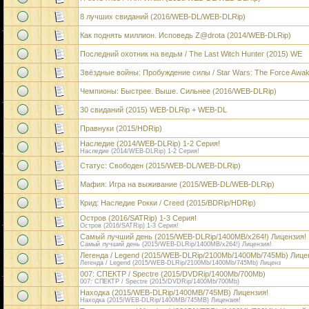
8 лучших свиданий (2016/WEB-DL/WEB-DLRip)
Как поднять миллион. Исповедь Z@drota (2014/WEB-DLRip)
Последний охотник на ведьм / The Last Witch Hunter (2015) WE
Звёздные войны: Пробуждение силы / Star Wars: The Force Awa
Чемпионы: Быстрее. Выше. Сильнее (2016/WEB-DLRip)
30 свиданий (2015) WEB-DLRip + WEB-DL
Правнуки (2015/HDRip)
Наследие (2014/WEB-DLRip) 1-2 Серия!
Наследие (2014/WEB-DLRip) 1-2 Серия!
Статус: Свободен (2015/WEB-DL/WEB-DLRip)
Мафия: Игра на выживание (2015/WEB-DL/WEB-DLRip)
Крид: Наследие Рокки / Creed (2015/BDRip/HDRip)
Остров (2016/SATRip) 1-3 Серия!
Остров (2016/SATRip) 1-3 Серия!
Самый лучший день (2015/WEB-DLRip/1400MB/х264!) Лицензия!
Самый лучший день (2015/WEB-DLRip/1400MB/х264!) Лицензия!
Легенда / Legend (2015/WEB-DLRip/2100Mb/1400Mb/745Mb) Лице
Легенда / Legend (2015/WEB-DLRip/2100Mb/1400Mb/745Mb) Лиценз
007: СПЕКТР / Spectre (2015/DVDRip/1400Mb/700Mb)
007: СПЕКТР / Spectre (2015/DVDRip/1400Mb/700Mb)
Находка (2015/WEB-DLRip/1400MB/745MB) Лицензия!
Находка (2015/WEB-DLRip/1400MB/745MB) Лицензия!